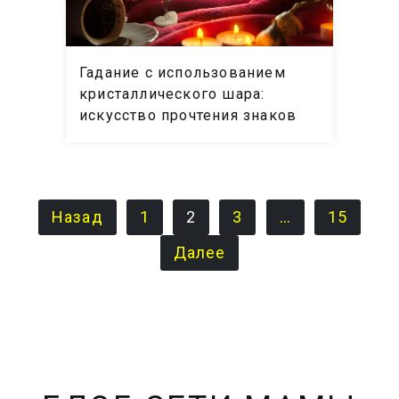
Гадание с использованием
кристаллического шара:
искусство прочтения знаков
ПАГИНАЦИЯ
Назад
1
2
3
…
15
ЗАПИСЕЙ
Далее