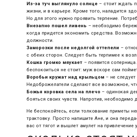
Из-за туч выглянуло солнце
– стоит ждать п
жизни, и в карьере. Кроме того, наладится зд
Но для этого нужно проявить терпение. Потре
Внезапно пошел ливень
– необходимо бережн
когда придется экономить средства. Возможно
должности.
Заморозки после недолгой оттепели
– отно
с обеих сторон. Следует быть терпимее к воз
Кошка громко мяукает
– появится соперница.
беспокоиться не стоит: муж вскоре сам пойме
Воробьи кружат над крыльцом
– не следует
Недоброжелатели сделают все возможное, что
Божья коровка села на плечо
– одинокая дев
бояться своих чувств. Напротив, необходимо 
Не беспокойтесь, если толкование приметы не
трактовку. Просто напишите Ане, и она перед
вас от тягот и вышлет амулет на привлечение 