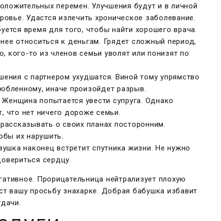
оложительных перемен. Улучшения будут и в личной
оровье. Удастся излечить хроническое заболевание.
буется время для того, чтобы найти хорошего врача.
ее относиться к деньгам. Грядет сложный период,
, кого-то из членов семьи уволят или понизят по
шения с партнером ухудшатся. Виной тому упрямство
любленному, иначе произойдет разрыв.
 Женщина попытается увести супруга. Однако
т, что нет ничего дороже семьи.
 рассказывать о своих планах посторонним.
бы их нарушить.
ушка наконец встретит спутника жизни. Не нужно
довериться сердцу.
гативное. Прорицательница нейтрализует плохую
аст вашу просьбу знахарке. Добрая бабушка избавит
удачи.