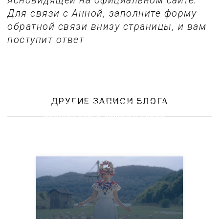
ясновидящей на официальном сайте.
Для связи с Анной, заполните форму
обратной связи внизу страницы, и вам
поступит ответ
ДРУГИЕ ЗАПИСИ БЛОГА
5 мифов о тарологах: то, о чем
должен знать каждый перед
консультацией