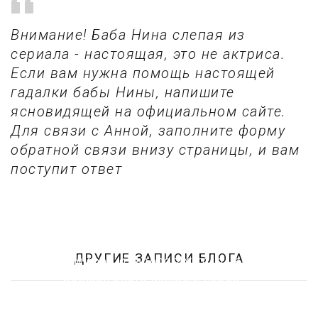
Внимание! Баба Нина слепая из
сериала - настоящая, это не актриса.
Если вам нужна помощь настоящей
гадалки бабы Нины, напишите
ясновидящей на официальном сайте.
Для связи с Анной, заполните форму
обратной связи внизу страницы, и вам
поступит ответ
ДРУГИЕ ЗАПИСИ БЛОГА
5 мифов о тарологах: то, о чем
должен знать каждый перед
консультацией