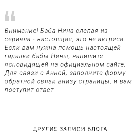
Внимание! Баба Нина слепая из
сериала - настоящая, это не актриса.
Если вам нужна помощь настоящей
гадалки бабы Нины, напишите
ясновидящей на официальном сайте.
Для связи с Анной, заполните форму
обратной связи внизу страницы, и вам
поступит ответ
ДРУГИЕ ЗАПИСИ БЛОГА
5 мифов о тарологах: то, о чем
должен знать каждый перед