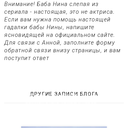
Внимание! Баба Нина слепая из
сериала - настоящая, это не актриса.
Если вам нужна помощь настоящей
гадалки бабы Нины, напишите
ясновидящей на официальном сайте.
Для связи с Анной, заполните форму
обратной связи внизу страницы, и вам
поступит ответ
ДРУГИЕ ЗАПИСИ БЛОГА
5 мифов о тарологах: то, о чем
должен знать каждый перед
консультацией