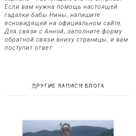
Если вам нужна помощь настоящей
гадалки бабы Нины, напишите
ясновидящей на официальном сайте.
Для связи с Анной, заполните форму
обратной связи внизу страницы, и вам
поступит ответ
ДРУГИЕ ЗАПИСИ БЛОГА
5 мифов о тарологах: то, о чем
должен знать каждый перед
консультацией