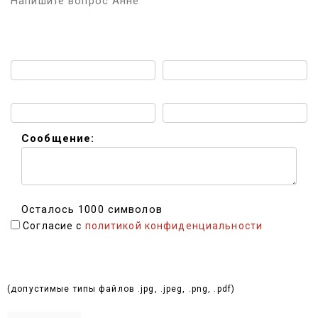
Напишите вопрос Анне
Имя:
Телефон:
Email:
Мессенджер:
Сообщение:
Осталось 1000 символов
Согласие с
политикой конфиденциальности
Выбрать файлы (до 10 МБ):
(допустимые типы файлов .jpg, .jpeg, .png, .pdf)