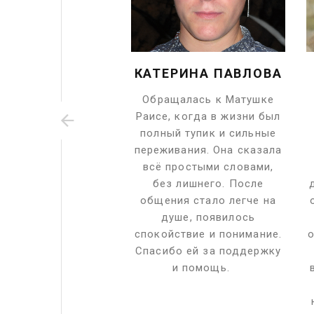
НА АНДРЕЕВНА
КАТЕРИНА ПАВЛОВА
щалась к Матушке
Обращалась к Матушке
в непростой момент
Раисе, когда в жизни был
, когда совсем не
полный тупик и сильные
мала, как дальше
переживания. Она сказала
 Она внимательно
всё простыми словами,
шала, сказала всё
без лишнего. После
о и по делу. После
общения стало легче на
 стало спокойнее,
душе, появилось
ась уверенность и
спокойствие и понимание.
о
да. Благодарна за
Спасибо ей за поддержку
помощь.
и помощь.