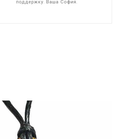
за помощь и челов
поддержку. Ваша София.
отношение