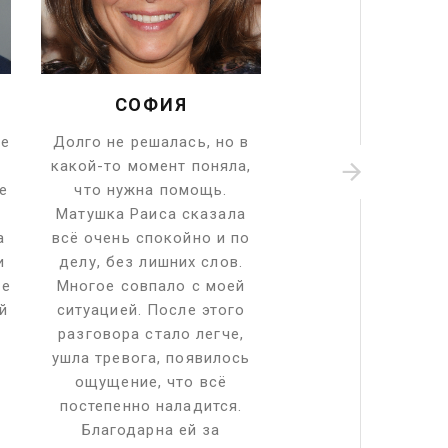
СОФИЯ
ЕЛИЗАВЕТ
МАКАРОВ
ке
Долго не решалась, но в
Случайно наткнул
какой-то момент поняла,
Матушку Раису и 
е
что нужна помощь.
попробовать. Не 
Матушка Раиса сказала
многого, но её 
а
всё очень спокойно и по
оказались очень т
и
делу, без лишних слов.
Она сказала имен
се
Многое совпало с моей
что давно трево
й
ситуацией. После этого
После общения 
разговора стало легче,
спокойнее, появ
ушла тревога, появилось
внутреннее чув
ощущение, что всё
уверенности и пон
постепенно наладится.
как дальше жить. 
Благодарна ей за