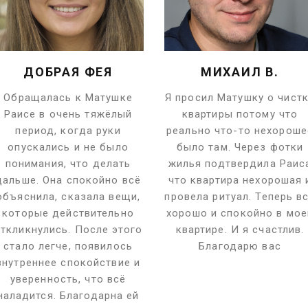
ДОБРАЯ ФЕЯ
МИХАИЛ В.
Обращалась к Матушке
Я просил Матушку о чист
Раисе в очень тяжёлый
квартиры потому что
период, когда руки
реально что-то нехороше
опускались и не было
было там. Через фотки
понимания, что делать
жилья подтвердила Раис
дальше. Она спокойно всё
что квартира нехорошая 
объяснила, сказала вещи,
провела ритуал. Теперь в
которые действительно
хорошо и спокойно в мое
ткликнулись. После этого
квартире. И я счастлив.
стало легче, появилось
Благодарю вас
внутреннее спокойствие и
уверенность, что всё
наладится. Благодарна ей