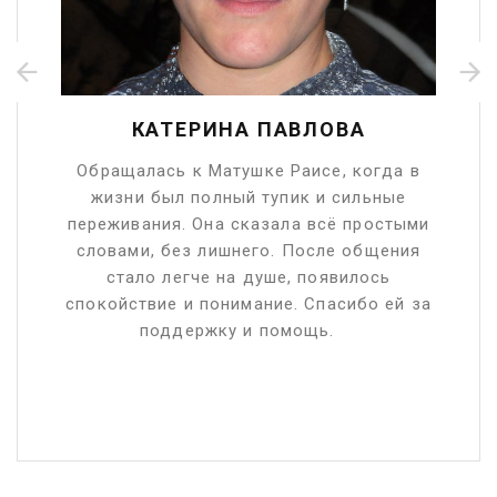
КАТЕРИНА ПАВЛОВА
Обращалась к Матушке Раисе, когда в
ем
жизни был полный тупик и сильные
тя
переживания. Она сказала всё простыми
н
ё
словами, без лишнего. После общения
О
о
стало легче на душе, появилось
и
спокойствие и понимание. Спасибо ей за
о
поддержку и помощь.
Бл